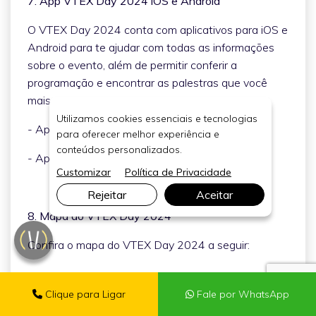
7. App VTEX Day 2024 iOS e Android
O VTEX Day 2024 conta com aplicativos para iOS e
Android para te ajudar com todas as informações
sobre o evento, além de permitir conferir a
programação e encontrar as palestras que você
mais deseja ver:
Utilizamos cookies essenciais e tecnologias
- Aplicativo
VTEX Day 2024
para
iOS
;
para oferecer melhor experiência e
conteúdos personalizados.
- Aplicativo
VTEX Day 2024
para
Android
.
Customizar
Política de Privacidade
Rejeitar
Aceitar
8. Mapa do VTEX Day 2024
Confira o mapa do VTEX Day 2024 a seguir:
Clique para Ligar
Fale por WhatsApp