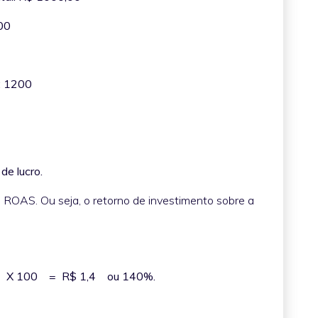
,00
s: 1200
de lucro.
 ROAS. Ou seja, o retorno de investimento sobre a
___ X 100 = R$ 1,4 ou 140%.