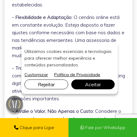
estabelecidas.
- Flexibilidade e Adaptação:
O cenário online está
em constante evolução. Esteja disposto a fazer
ajustes conforme necessário com base nos dados e
nas tendências emergentes. Uma assessoria de
marketing digital ágil é capaz de se adaptar às
Utilizamos cookies essenciais e tecnologias
mudanças rapidamente.
para oferecer melhor experiência e
conteúdos personalizados.
- Transparência nas Ações:
Mantenha uma
Customizar
Política de Privacidade
comunicação aberta com a assessoria de marketing
digital. Pergunte sobre as estratégias e as
Rejeitar
Aceitar
atividades em andamento e esteja envolvido nas
decisões importantes.
- Avalie o Valor, Não Apenas o Custo:
Considere o
valor geral proporcionado pela assessoria de
marketing digital, não apenas o custo. Um
Clique para Ligar
Fale por WhatsApp
investimento que traz resultados significativos e