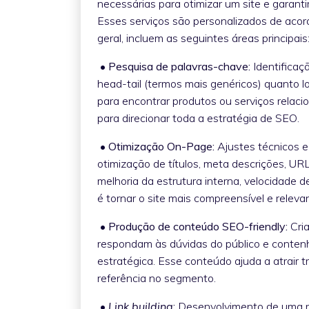
necessárias para otimizar um site e garanti
Esses serviços são personalizados de acor
geral, incluem as seguintes áreas principais
• Pesquisa de palavras-chave:
Identificaç
head-tail (termos mais genéricos) quanto lon
para encontrar produtos ou serviços relac
para direcionar toda a estratégia de SEO.
• Otimização On-Page:
Ajustes técnicos e
otimização de títulos, meta descrições, UR
melhoria da estrutura interna, velocidade d
é tornar o site mais compreensível e rele
• Produção de conteúdo SEO-friendly:
Cri
respondam às dúvidas do público e conten
estratégica. Esse conteúdo ajuda a atrair t
referência no segmento.
•
Link building
:
Desenvolvimento de uma 