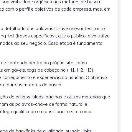
r sua visibilidade orgânica nos motores de busca.
do com o perfil e objetivos de cada empresa, mas, em
:
ão detalhada das palavras-chave relevantes, tanto
g-tail (frases específicas), que o público-alvo utiliza
ionados ao seu negócio. Essa etapa é fundamental
 de conteúdo dentro do próprio site, como
Ls amigáveis,
tags
de cabeçalho (H1, H2, H3),
e carregamento e experiência do usuário. O objetivo
vante para os motores de busca.
ação de artigos, blogs, páginas e outros materiais que
ham as palavras-chave de forma natural e
ráfego qualificado e a posicionar o site como
rede de
backlinks
de qualidade, ou seja, links