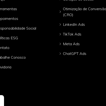
rramentas
Otimização de Conversã
(CRO)
poimentos
LinkedIn Ads
sponsabilidade Social
TikTok Ads
líticas ESG
Meta Ads
ntato
ChatGPT Ads
abalhe Conosco
vidoria