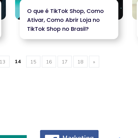
O que é TikTok Shop, Como
Ativar, Como Abrir Loja no
TikTok Shop no Brasil?
14
13
15
16
17
18
»