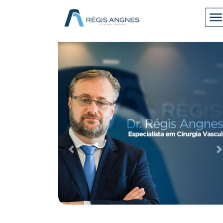
Case de Otimização de SEO para
O para
Empresa de TI e Segurança da
ar
Informação
Desenvolvimento Web
Performance