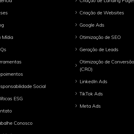
ência
Criação de Landing Page
ses
Criação de Websites
og
Google Ads
 Mídia
Otimização de SEO
AQs
Geração de Leads
rramentas
Otimização de Conversã
(CRO)
poimentos
LinkedIn Ads
sponsabilidade Social
TikTok Ads
líticas ESG
Meta Ads
ntato
abalhe Conosco