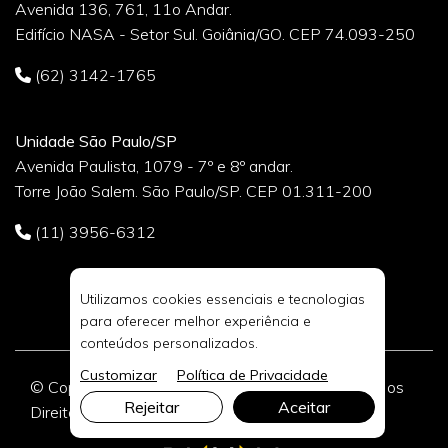
Avenida 136, 761, 11o Andar.
Edifício NASA - Setor Sul. Goiânia/GO. CEP 74.093-250
(62) 3142-1765
Unidade São Paulo/SP
Avenida Paulista, 1079 - 7º e 8º andar.
Torre João Salem. São Paulo/SP. CEP 01.311-200
(11) 3956-6312
Utilizamos cookies essenciais e tecnologias
para oferecer melhor experiência e
conteúdos personalizados.
Customizar
Política de Privacidade
© Copyright 2026 DIVIA Marketing Digital. Todos os
Rejeitar
Aceitar
Direitos Reservados.