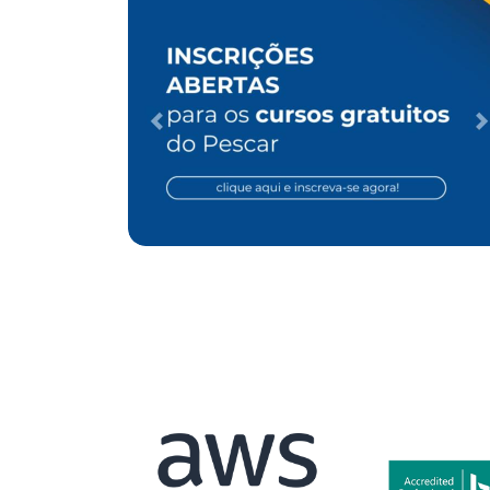
EO para ONG
Case de Otimização de SEO para
Clínica de Cirurgia Vascular
Desenvolvimento Web
Performance