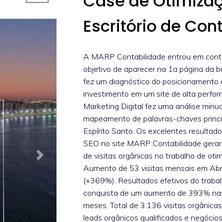
Case de Otimiza
Escritório de Con
A MARP Contabilidade entrou em conta
objetivo de aparecer na 1a página da b
fez um diagnóstico do posicionamento d
investimento em um site de alta perfo
Marketing Digital fez uma análise minuc
mapeamento de palavras-chaves principa
Espírito Santo. Os excelentes resultad
SEO no site MARP Contabilidade ger
de visitas orgânicas no trabalho de o
Aumento de 53 visitas mensais em Abr
(+369%). Resultados efetivos do trabal
conquista de um aumento de 393% nas 
meses. Total de 3.136 visitas orgânic
leads orgânicos qualificados e negócio