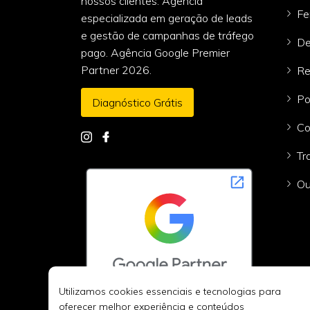
nossos clientes. Agência
Fe
especializada em geração de leads
e gestão de campanhas de tráfego
De
pago. Agência Google Premier
Partner 2026.
Re
Po
Diagnóstico Grátis
Co
Tr
Ou
Utilizamos cookies essenciais e tecnologias para
oferecer melhor experiência e conteúdos