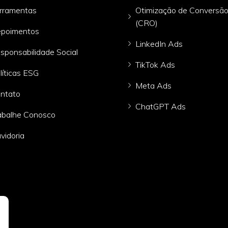
rramentas
Otimização de Conversã
(CRO)
poimentos
LinkedIn Ads
sponsabilidade Social
TikTok Ads
líticas ESG
Meta Ads
ntato
ChatGPT Ads
abalhe Conosco
vidoria