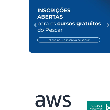
EO para ONG
Case de Otimização de SEO para
Clínica de Cirurgia Vascular
Desenvolvimento Web
Performance