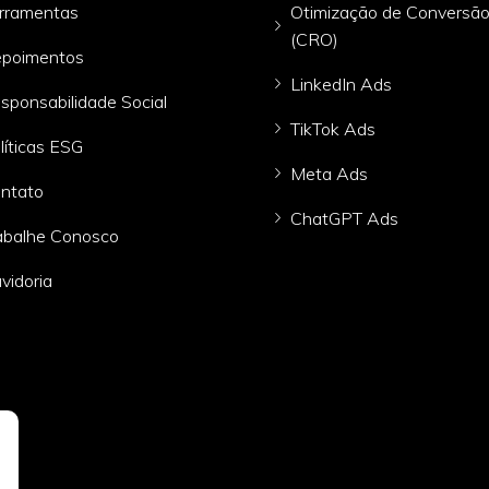
rramentas
Otimização de Conversã
(CRO)
poimentos
LinkedIn Ads
sponsabilidade Social
TikTok Ads
líticas ESG
Meta Ads
ntato
ChatGPT Ads
abalhe Conosco
vidoria