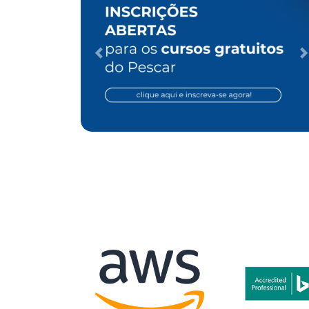
EO para ONG
Case de Otimização de SEO para
Clínica de Cirurgia Vascular
Desenvolvimento Web
Performance