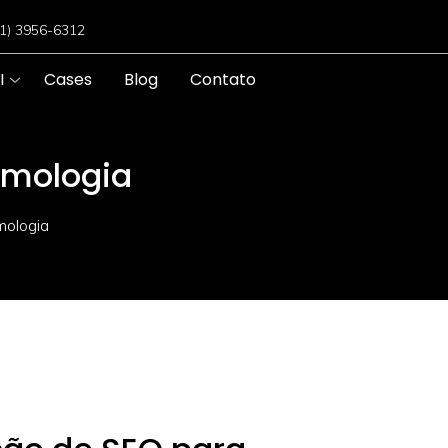
11) 3956-6312
I
Cases
Blog
Contato
lmologia
mologia