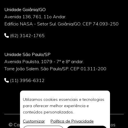
Unidade Goiânia/GO
Avenida 136, 761, 11o Andar.
Edifício NASA - Setor Sul. Goiânia/GO. CEP 74.093-250
(62) 3142-1765
Unidade São Paulo/SP
Avenida Paulista, 1079 - 7º e 8º andar.
Torre João Salem. São Paulo/SP. CEP 01.311-200
(11) 3956-6312
Utilizamos cookies essenciais e tecnologias
para oferecer melhor experiência e
conteúdos personalizados.
Customizar
Política de Privacidade
© Copyright 2026 DIVIA Marketing Digital. Todos os