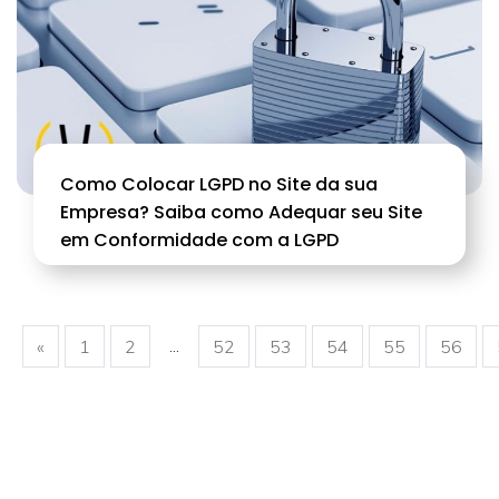
Como Colocar LGPD no Site da sua
Empresa? Saiba como Adequar seu Site
em Conformidade com a LGPD
...
«
1
2
52
53
54
55
56