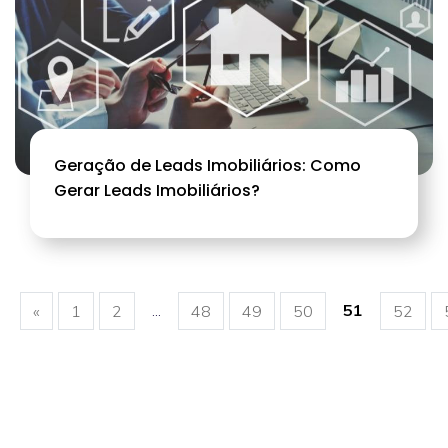
Geração de Leads Imobiliários: Como
Gerar Leads Imobiliários?
...
51
«
1
2
48
49
50
52