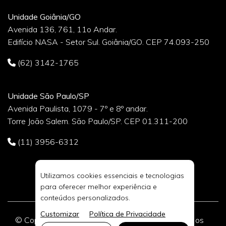
Unidade Goiânia/GO
Avenida 136, 761, 11o Andar.
Edifício NASA - Setor Sul. Goiânia/GO. CEP 74.093-250
(62) 3142-1765
Unidade São Paulo/SP
Avenida Paulista, 1079 - 7º e 8º andar.
Torre João Salem. São Paulo/SP. CEP 01.311-200
(11) 3956-6312
Utilizamos cookies essenciais e tecnologias
para oferecer melhor experiência e
conteúdos personalizados.
Customizar
Política de Privacidade
© Copyright 2026 DIVIA Marketing Digital. Todos os