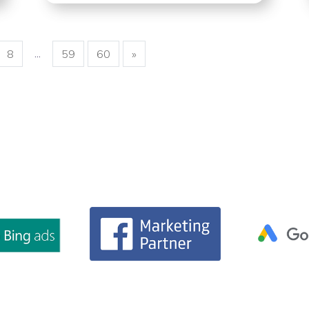
...
8
59
60
»