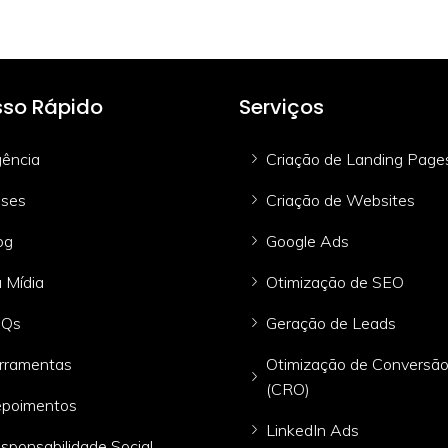
so Rápido
Serviços
ência
Criação de Landing Page
ses
Criação de Websites
og
Google Ads
 Mídia
Otimização de SEO
AQs
Geração de Leads
rramentas
Otimização de Conversã
(CRO)
poimentos
LinkedIn Ads
sponsabilidade Social