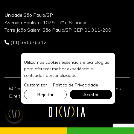
Unidade São Paulo/SP
Avenida Paulista, 1079 - 7º e 8º andar.
Torre João Salem. São Paulo/SP. CEP 01.311-200
(11) 3956-6312
Utilizamos cookies essenciais e tecnologias
para oferecer melhor experiência e
conteúdos personalizados.
Customizar
Política de Privacidade
© Copyright 2026 DIVIA Marketing Digital. Todos os
Rejeitar
Aceitar
Direitos Reservados.