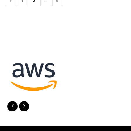
2
«
1
3
»