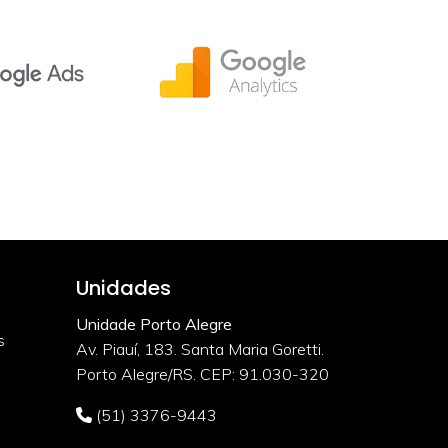
Unidades
Unidade Porto Alegre
s
Av. Piauí, 183. Santa Maria Goretti.
Porto Alegre/RS. CEP: 91.030-320
(51) 3376-9443