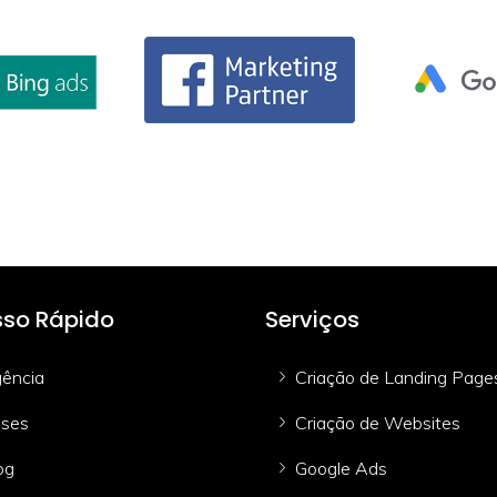
so Rápido
Serviços
ência
Criação de Landing Page
ses
Criação de Websites
og
Google Ads