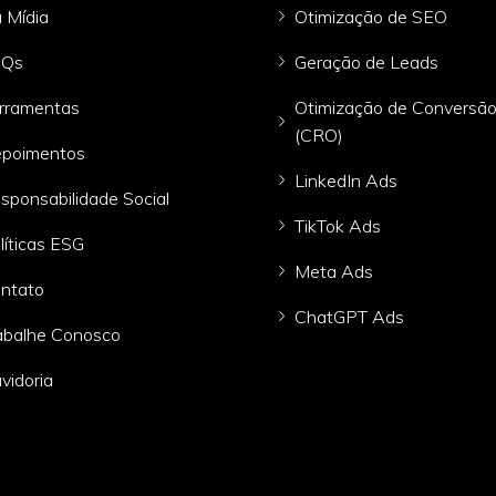
 Mídia
Otimização de SEO
AQs
Geração de Leads
rramentas
Otimização de Conversã
(CRO)
poimentos
LinkedIn Ads
sponsabilidade Social
TikTok Ads
líticas ESG
Meta Ads
ntato
ChatGPT Ads
abalhe Conosco
vidoria