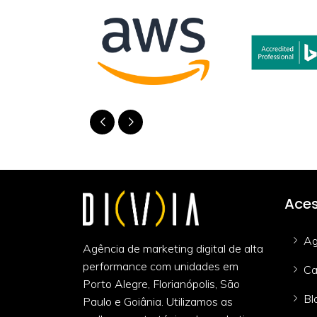
Aces
Ag
Agência de marketing digital de alta
performance com unidades em
Ca
Porto Alegre, Florianópolis, São
Bl
Paulo e Goiânia. Utilizamos as