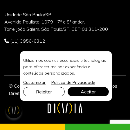
Unidade São Paulo/SP
Avenida Paulista, 1079 - 7º e 8º andar.
Torre João Salem. São Paulo/SP. CEP 01.311-200
(11) 3956-6312
Utilizamos cookies essenciais e tecnologias
para oferecer melhor experiência e
conteúdos personalizados.
Customizar
Política de Privacidade
© Copyright 2026 DIVIA Marketing Digital. Todos os
Rejeitar
Aceitar
Direitos Reservados.